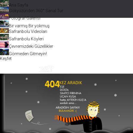
Ana Sayfa
Gökyüzünden 360° Sanal Tur
Fotoğraf Galerisi
Bir varmış Bir yokmuş
Safranbolu Videoları
Safranbolu Köyleri
Çevremizdeki Güzellikler
Görmeden Gitmeyin!
Keşfet