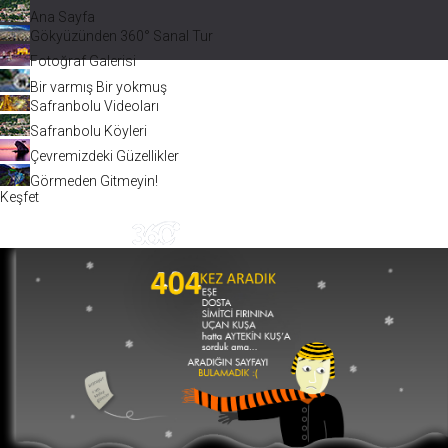
Ana Sayfa
Gökyüzünden 360° Sanal Tur
Fotoğraf Galerisi
Bir varmış Bir yokmuş
Safranbolu Videoları
Safranbolu Köyleri
Çevremizdeki Güzellikler
Görmeden Gitmeyin!
Keşfet